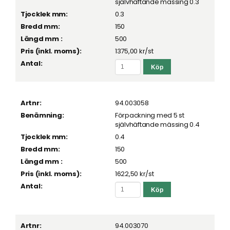
självhäftande mässing 0.3
0.3
150
500
1375,00 kr
/st
94.003058
Förpackning med 5 st
självhäftande mässing 0.4
0.4
150
500
1622,50 kr
/st
94.003070