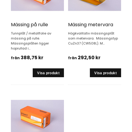
Mässing på rulle
Mässing metervara
Tunnplåt / metallfolie av
Högkvalitativ mässingsplåt
mässing på rulle.
som metervara. Mässingstyp
Mässingsplåten ligger
CuZn37 (CW508L). M...
hoprullad i...
388,75 kr
292,50 kr
från
från