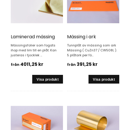
Laminerad mässing
Mässing i ark
Mässingsfolier som fogats
Tunnplåt av mässing som ark
ihop med lim till en plåt. Kan
Mässing ( CuZn37 / CW508L ).
justeras i tjocklek ...
5 plåtark per fö...
4011,25 kr
391,25 kr
från
från