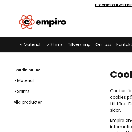
Precisionstillverkn
Material
Shims
Tillverkning
Om oss
Kontakt
Handla online
Coo
Material
Cookies är
Shims
cookies på
Alla produkter
tillstånd.
sidor.
Empiro anv
informatio