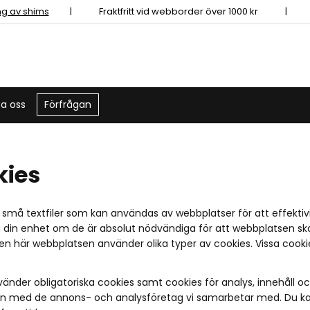
ing av shims
|
Fraktfritt vid webborder över 1000 kr | 
a oss
Förfrågan
kies
 små textfiler som kan användas av webbplatser för att effektiv
 din enhet om de är absolut nödvändiga för att webbplatsen ska 
 Den här webbplatsen använder olika typer av cookies. Vissa cook
änder obligatoriska cookies samt cookies för analys, innehåll o
n med de annons- och analysföretag vi samarbetar med. Du kan