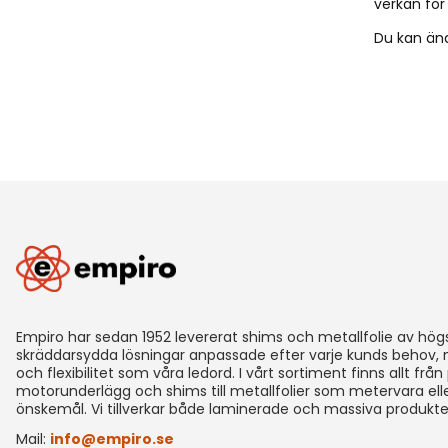
verkan för
Du kan änd
Empiro har sedan 1952 levererat shims och metallfolie av högst
skräddarsydda lösningar anpassade efter varje kunds behov
och flexibilitet som våra ledord. I vårt sortiment finns allt från
motorunderlägg och shims till metallfolier som metervara eller
önskemål. Vi tillverkar både laminerade och massiva produkter i
Mail:
info@empiro.se