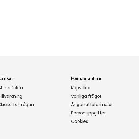
Länkar
Handla online
Shimsfakta
Köpvillkor
Tillverkning
Vanliga frågor
Skicka förfrågan
Ångerrättsformulär
Personuppgifter
Cookies