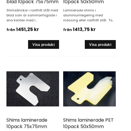
blad 10pack 75x75mm
10pack 50x50mm
Shimsbrickor i rostfritt stål med
Laminerade shims i
blad som är sammanfogade i
aluminiumlegering med
ena kanten med l...
mässing eller rostfritt stål. To...
1451,25 kr
1413,75 kr
från
från
Shims laminerade
Shims laminerade PET
10pack 75x75mm
10pack 50x50mm