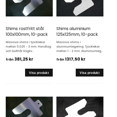
utjämna grövre toleranser och vid installationer av
ett stort antal motorer. Våra massiva shims
levereras i standardutförande i rostfritt stål eller
mässing i olika tjocklekar. Se mer specifikationer för
dessa shims under
massiva shims.
Shims rostfritt stål
Shims aluminium
100x100mm, 10-pack
125x125mm, 10-pack
SPECIALTILLVERKADE SHIMS
Massiva shims i tjocklekar
Massiva shims i
Är det kundanpassade shims ni söker så går det att
mellan 0.025 - 3 mm. Handtag
aluminumlegering. Tjocklekar
och bulthål Högkv...
finna mer info under
specialtillverkade shims
mellan 1 - 2 mm. Aluminiumleg...
, eller
så kan ni redan nu
skicka en förfrågan.
381,25 kr
1317,50 kr
från
från
Välkommen att kontakta oss vid eventuella frågor
och funderingar.