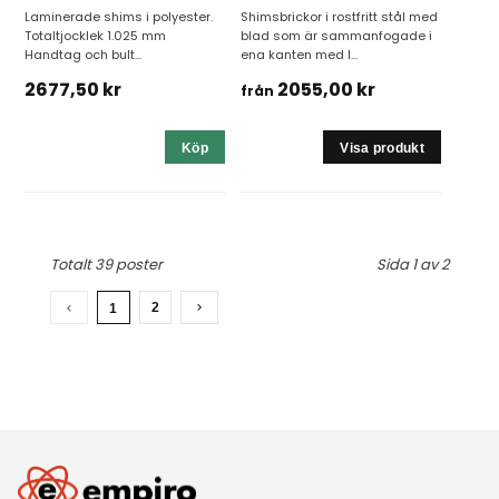
Laminerade shims i polyester.
Shimsbrickor i rostfritt stål med
Totaltjocklek 1.025 mm
blad som är sammanfogade i
Handtag och bult...
ena kanten med l...
2677,50 kr
2055,00 kr
från
Köp
Totalt 39 poster
Sida 1 av 2
2
1