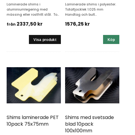
Laminerade shims i
Laminerade shims i polyester.
aluminiumlegering med
Totaltjocklek 1.025 mm
mässing eller rostfritt stål. To...
Handtag och bult...
2337,50 kr
1576,25 kr
från
Köp
Shims laminerade PET
Shims med svetsade
10pack 75x75mm
blad 10pack
100x100mm