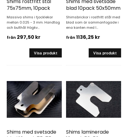
Shims rostfritt stål
Shims med svetsade
75x75mm, 10pack
blad 10pack 50x50mm
Massiva shims i tjocklekar
Shimsbrickor i rostfritt stål med
mellan 0.025 - 3 mm. Handtag
blad som är sammanfogade i
och bulthål Högkv...
ena kanten med l...
297,50 kr
1136,25 kr
från
från
Shims med svetsade
Shims laminerade