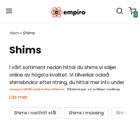
0
Hem
» Shims
Shims
I vårt sortiment nedan hittar du shims vi säljer
online av högsta kvalitet. Vi tillverkar också
shimsbrickor efter ritning, du hittar mer info under
specialtillverkade shims
.
Shimsen vi säljer online
Läs mer
säljs
styckvis och 10-pack
, vi har också ett stort
utbud av
shimsväskor.
Det finns tre
huvudkategorier av shims;
laminerade shims,
Shims i rostfritt stål
Shims i mässing
Shims med
massiva shims
och
shims med svetsade blad
. Mer
generell fakta om shims hittar du under
shimsfakta
.
Typer av shimsbrickor vi säljer