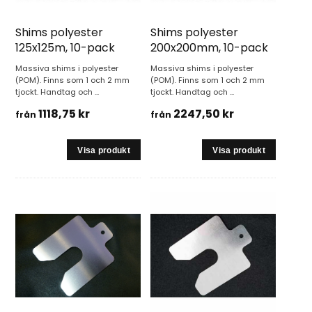
Shims polyester
Shims polyester
125x125m, 10-pack
200x200mm, 10-pack
Massiva shims i polyester
Massiva shims i polyester
(POM). Finns som 1 och 2 mm
(POM). Finns som 1 och 2 mm
tjockt. Handtag och ...
tjockt. Handtag och ...
1118,75 kr
2247,50 kr
från
från