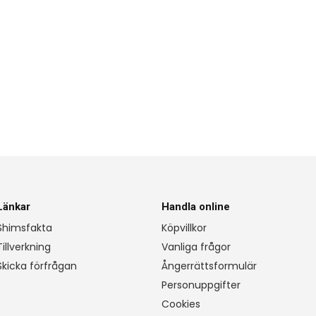
Länkar
Handla online
Shimsfakta
Köpvillkor
Tillverkning
Vanliga frågor
Skicka förfrågan
Ångerrättsformulär
Personuppgifter
Cookies