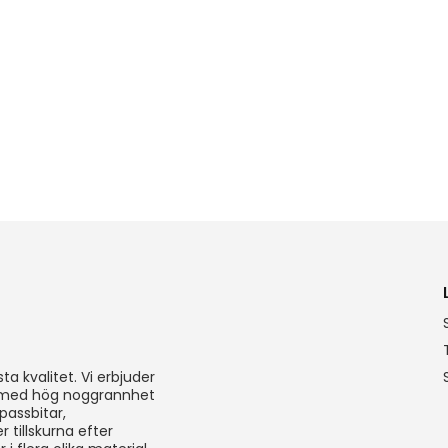
a kvalitet. Vi erbjuder
, med hög noggrannhet
 passbitar,
 tillskurna efter