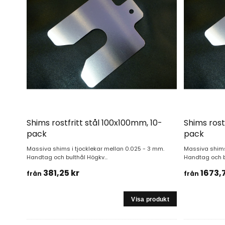
Shims rostfritt stål 100x100mm, 10-
Shims rost
pack
pack
Massiva shims i tjocklekar mellan 0.025 - 3 mm.
Massiva shims 
Handtag och bulthål Högkv...
Handtag och bu
381,25 kr
1673,7
från
från