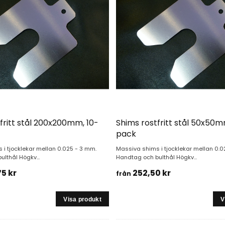
fritt stål 200x200mm, 10-
Shims rostfritt stål 50x50m
pack
i tjocklekar mellan 0.025 - 3 mm.
Massiva shims i tjocklekar mellan 0.0
lthål Högkv...
Handtag och bulthål Högkv...
5 kr
252,50 kr
från