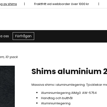
ing av shims
|
Fraktfritt vid webborder över 1000 kr | 
a oss
Förfrågan
mm, 10-pack
Shims aluminium 
Massiva shims i aluminumlegering. Tjocklekar me
Aluminiumlegering AlMg3: AW-5754
Handtag och bulthål
Aluminiumlegering