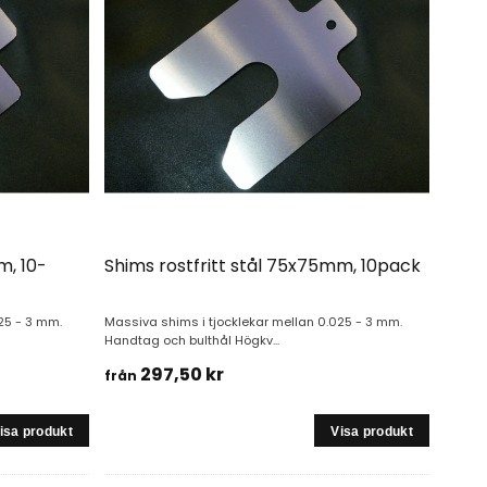
m, 10-
Shims rostfritt stål 75x75mm, 10pack
25 - 3 mm.
Massiva shims i tjocklekar mellan 0.025 - 3 mm.
Handtag och bulthål Högkv...
297,50 kr
från